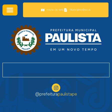
conteúdo
MAPA DO SITE
TRANSPARÊNCIA
@prefeitura
paulistape