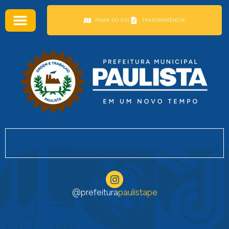
conteúdo
MAPA DO SITE
TRANSPARÊNCIA
@prefeitura
paulistape