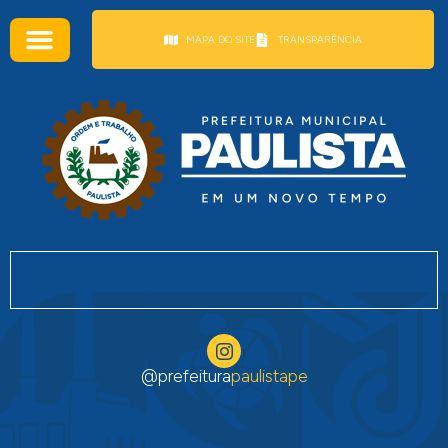
conteúdo
MAPA DO SITE
TRANSPARÊNCIA
@prefeitura
paulistape