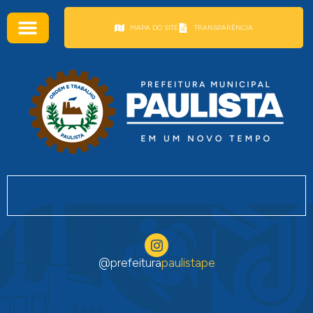
conteúdo
MAPA DO SITE
TRANSPARÊNCIA
@prefeitura
paulistape