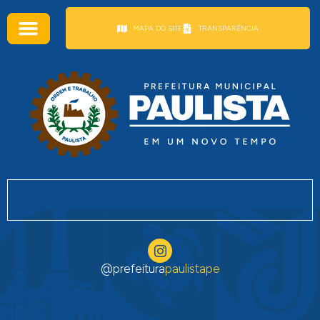
conteúdo
MAPA DO SITE
TRANSPARÊNCIA
@prefeitura
paulistape