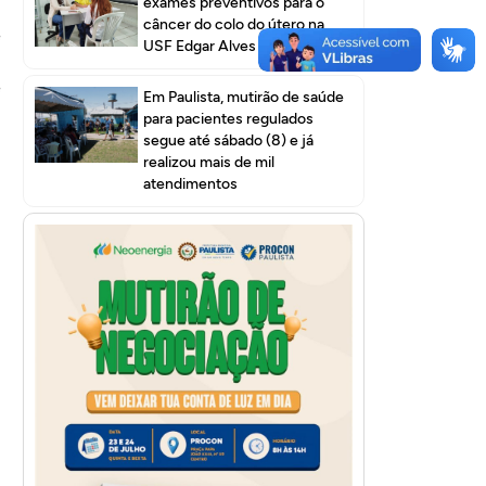
exames preventivos para o
câncer do colo do útero na
e
USF Edgar Alves I
,
e
Em Paulista, mutirão de saúde
para pacientes regulados
segue até sábado (8) e já
realizou mais de mil
atendimentos