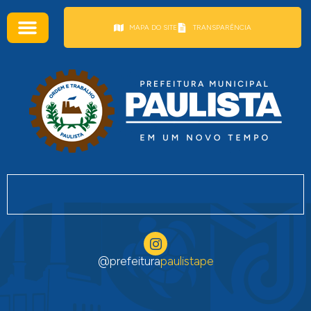
conteúdo
MAPA DO SITE
TRANSPARÊNCIA
@prefeitura
paulistape