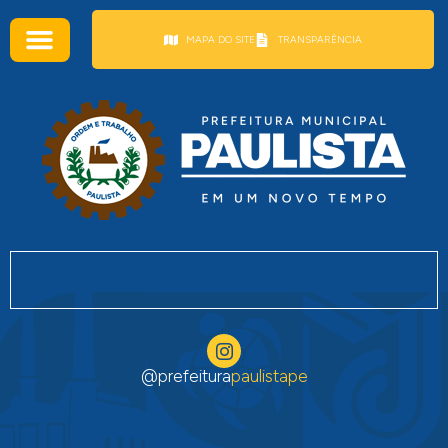
conteúdo
MAPA DO SITE
TRANSPARÊNCIA
@prefeitura
paulistape