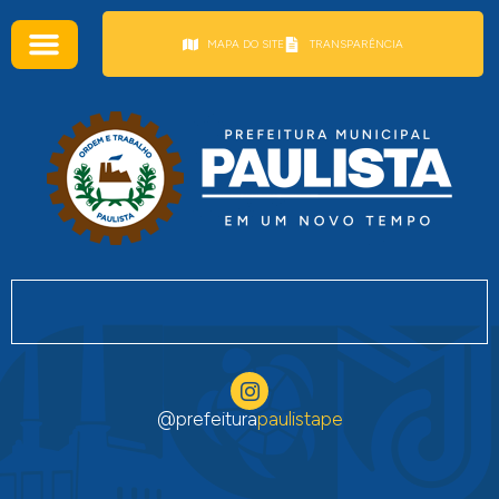
conteúdo
MAPA DO SITE
TRANSPARÊNCIA
@prefeitura
paulistape