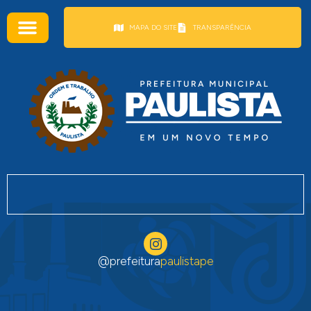
conteúdo
MAPA DO SITE
TRANSPARÊNCIA
@prefeitura
paulistape