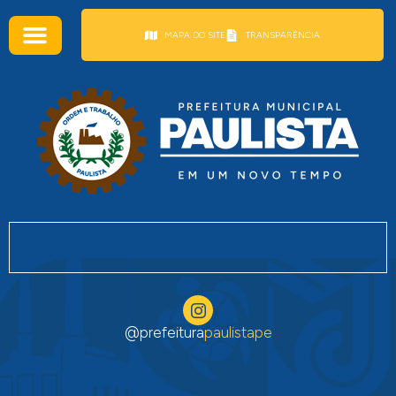
conteúdo
MAPA DO SITE
TRANSPARÊNCIA
@prefeitura
paulistape