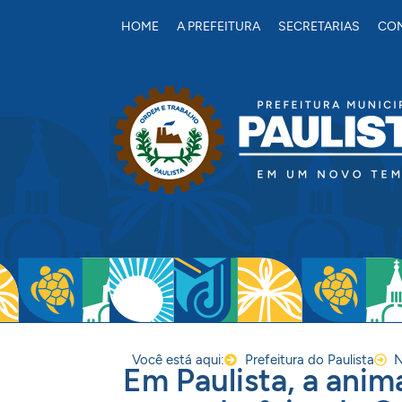
conteúdo
HOME
A PREFEITURA
SECRETARIAS
CON
Você está aqui:
Prefeitura do Paulista
N
Em Paulista, a anim