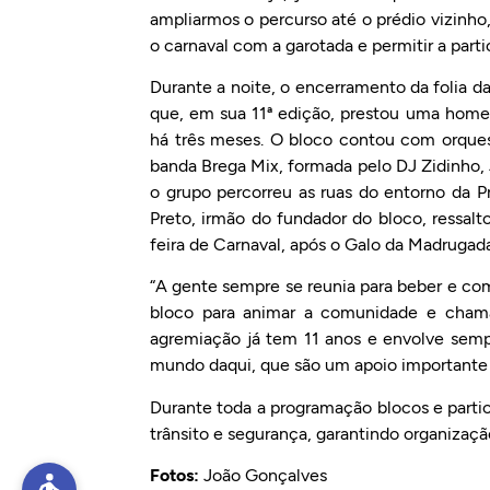
ampliarmos o percurso até o prédio vizinho
o carnaval com a garotada e permitir a parti
Durante a noite, o encerramento da folia d
que, em sua 11ª edição, prestou uma home
há três meses. O bloco contou com orques
banda Brega Mix, formada pelo DJ Zidinho,
o grupo percorreu as ruas do entorno da 
Preto, irmão do fundador do bloco, ressal
feira de Carnaval, após o Galo da Madrugada 
“A gente sempre se reunia para beber e co
bloco para animar a comunidade e cham
agremiação já tem 11 anos e envolve semp
mundo daqui, que são um apoio importante p
Durante toda a programação blocos e parti
trânsito e segurança, garantindo organização
Fotos:
João Gonçalves