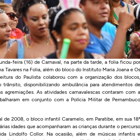
da-feira (16) de Carnaval, na parte da tarde, a folia ficou po
na Tavares na Folia, além do bloco do Instituto Maria Joana e O
eitura do Paulista colaborou com a organização dos blocos
o trânsito, disponibilizando ambulância para atendimentos d
às agremiações. As atividades carnavalescas contaram com 
trabalharam em conjunto com a Polícia Militar de Pernambuc
 de 2008, o bloco infantil Caramelo, em Paratibe, em sua 18
várias idades que acompanharam as crianças durante o percurs
ida Lindolfo Collor. Na ocasião, além de músicas infantis 