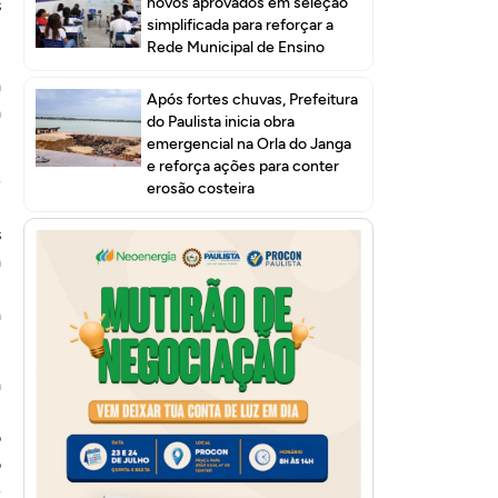
novos aprovados em seleção
s
simplificada para reforçar a
,
Rede Municipal de Ensino
m
a
Após fortes chuvas, Prefeitura
a
do Paulista inicia obra
emergencial na Orla do Janga
e reforça ações para conter
e
erosão costeira
u
s
a
,
a
a
,
o
o
e