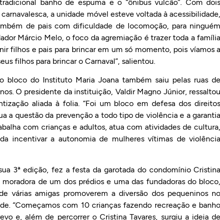
tradicional banho de espuma e o “ônibus vulcão”. Com doi
carnavalesca, a unidade móvel esteve voltada à acessibilidade
 também de pais com dificuldade de locomoção, para ningué
dador Márcio Melo, o foco da agremiação é trazer toda a famíli
 unir filhos e pais para brincar em um só momento, pois víamos 
us filhos para brincar o Carnaval”, salientou.
o bloco do Instituto Maria Joana também saiu pelas ruas d
s. O presidente da instituição, Valdir Magno Júnior, ressalto
ntização aliada à folia. “Foi um bloco em defesa dos direito
 a questão da prevenção a todo tipo de violência e a garanti
rabalha com crianças e adultos, atua com atividades de cultura
da incentivar a autonomia de mulheres vítimas de violênci
sua 3ª edição, fez a festa da garotada do condomínio Cristin
a, moradora de um dos prédios e uma das fundadoras do bloco
e de várias amigas promoverem a diversão dos pequeninos n
dade. “Começamos com 10 crianças fazendo recreação e banh
revo e, além de percorrer o Cristina Tavares, surgiu a ideia d