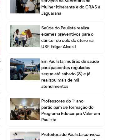
serviços da Secretaria da
Mulher Itinerante e do CRAS à
Jaguarana
Saúde do Paulista realiza
exames preventivos para o
câncer do colo do útero na
USF Edgar Alves I
Em Paulista, mutirão de saúde
r
para pacientes regulados
s
segue até sábado (8) e já
,
realizou mais de mil
e
atendimentos
a
o
Professores do 1º ano
participam de formação do
Programa Educar pra Valer em
ª
Paulista
o
e
Prefeitura do Paulista convoca