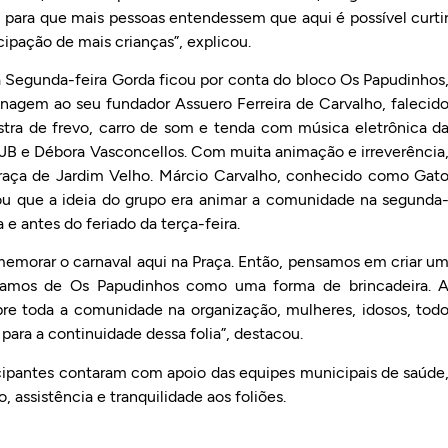
, para que mais pessoas entendessem que aqui é possível curti
cipação de mais crianças”, explicou.
a Segunda-feira Gorda ficou por conta do bloco Os Papudinhos
nagem ao seu fundador Assuero Ferreira de Carvalho, falecid
tra de frevo, carro de som e tenda com música eletrônica d
 JB e Débora Vasconcellos. Com muita animação e irreverência
Praça de Jardim Velho. Márcio Carvalho, conhecido como Gat
tou que a ideia do grupo era animar a comunidade na segunda
e antes do feriado da terça-feira.
memorar o carnaval aqui na Praça. Então, pensamos em criar u
amos de Os Papudinhos como uma forma de brincadeira. 
re toda a comunidade na organização, mulheres, idosos, tod
ara a continuidade dessa folia”, destacou.
cipantes contaram com apoio das equipes municipais de saúde
, assistência e tranquilidade aos foliões.