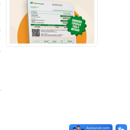
r
,
o
a
,
o
-
m
A
o
,