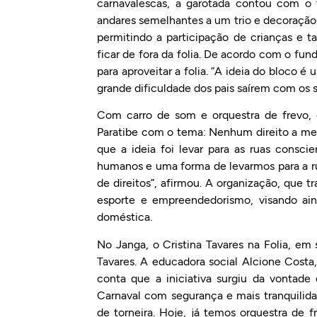
carnavalescas, a garotada contou com o 
andares semelhantes a um trio e decoração 
permitindo a participação de crianças e
ficar de fora da folia. De acordo com o fun
para aproveitar a folia. “A ideia do bloco é
grande dificuldade dos pais saírem com os se
Com carro de som e orquestra de frevo, 
Paratibe com o tema: Nenhum direito a meno
que a ideia foi levar para as ruas conscie
humanos e uma forma de levarmos para a rua
de direitos”, afirmou. A organização, que t
esporte e empreendedorismo, visando ain
doméstica.
No Janga, o Cristina Tavares na Folia, em 
Tavares. A educadora social Alcione Cost
conta que a iniciativa surgiu da vontad
Carnaval com segurança e mais tranquili
de torneira. Hoje, já temos orquestra de f