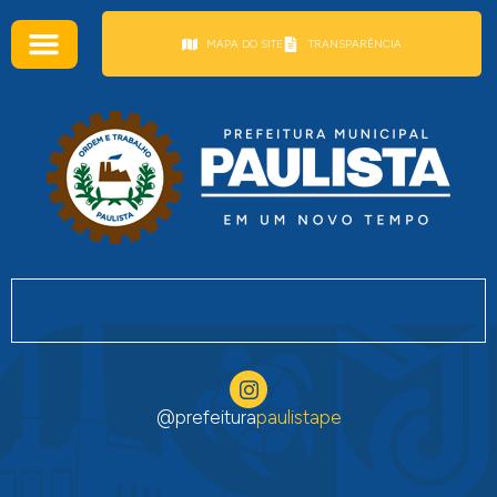
conteúdo
MAPA DO SITE
TRANSPARÊNCIA
@prefeitura
paulistape